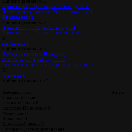
Найдено филиалов: 2
Красногорск, ТЦ Ёлка, ул. Ленина, д. 26 А
ЖК Ильинские луга, ул. Архангельская, д. 6
Красноярск
(2)
Найдено филиалов: 2
Красноярск, ул. Карла Маркса, д. 34
Красноярск, ул. Елены Стасовой, д. 48б
Л
Люберцы
(3)
Найдено филиалов: 3
Люберцы, проспект Победы, д. 14
Люберцы, ул. Дружбы, д. 11/26
Томилино, мкр. Птицефабрика, д. 35, корп. 3
М
Москва
(37)
Найдено филиалов: 37
Выберите линию:
Отмена
Сокольническая
0
Замоскворецкая
0
Арбатско-Покровская
0
Филёвская
0
Кольцевая
0
Калужско-Рижская
0
Таганско-Краснопресненская
0