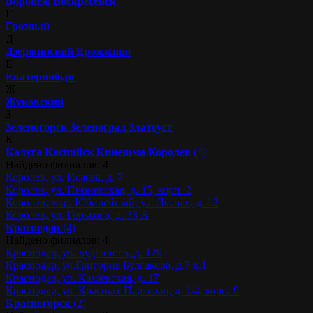
Воронеж
Воскресенск
Г
Грозный
Д
Дзержинский
Дрожжино
Е
Екатеринбург
Ж
Жуковский
З
Зеленогорск
Зеленоград
Златоуст
К
Калуга
Каспийск
Кинешма
Королев
(4)
Найдено филиалов: 4
Королев, ул. Исаева, д. 7
Королев, ул. Пионерская, д. 15, корп. 2
Королев, мкр. Юбилейный, ул. Лесная, д. 12
Королев, ул. Горького, д. 33 А
Краснодар
(4)
Найдено филиалов: 4
Краснодар, ул. Будённого, д. 129
Краснодар, ул.Григория Булгакова, д.7 к.1
Краснодар, ул. Казбекская, д. 17
Краснодар, ул. Красных Партизан, д. 1/4, корп. 9
Красногорск
(2)