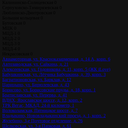
Калининско-Солнцевская
0
Серпуховско-Тимирязевская
0
Люблинско-Дмитровская
0
Большая кольцевая
0
Бутовская
0
МЦК
0
МЦД-1
0
МЦД-2
0
МЦД-3
0
МЦД-4
0
Некрасовская
0
Авиамоторная, ул. Красноказарменная, д. 14 А, корп. 6
Автозаводская, ул. Сайкина, д. 21
Алексеевская, ул. Годовикова, д. 11, корп. 5 (ЖК iLove)
Бабушкинская, ул. Лётчика Бабушкина, д. 39, корп. 3
Багратионовская, ул. Барклая, д. 12
Царицыно, ул. Бирюлевская, д. 43
Борисово, ул. Борисовские пруды, д. 18, корп. 1
Братиславская, ул. Перерва, д. 41
ВДНХ, Ярославское шоссе, д. 12, корп. 2
ТРК Вегас, МКАД, 24-й километр, 1
Волоколамская, Пятницкое шоссе, д. 7
Владыкино, Нововладыкинский проезд, д. 1, корп. 2
Жулебино, 3-е Почтовое отделение, д. 76
Щелковская, ул. 3-я Парковая, д. 61