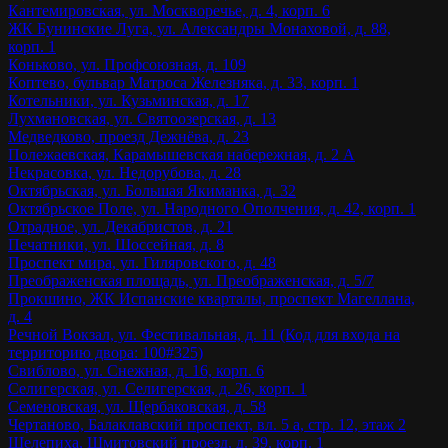
Кантемировская, ул. Москворечье, д. 4, корп. 6
ЖК Бунинские Луга, ул. Александры Монаховой, д. 88,
корп. 1
Коньково, ул. Профсоюзная, д. 109
Коптево, бульвар Матроса Железняка, д. 33, корп. 1
Котельники, ул. Кузьминская, д. 17
Лухмановская, ул. Святоозерская, д. 13
Медведково, проезд Дежнёва, д. 23
Полежаевская, Карамышевская набережная, д. 2 А
Некрасовка, ул. Недорубова, д. 28
Октябрьская, ул. Большая Якиманка, д. 32
Октябрьское Поле, ул. Народного Ополчения, д. 42, корп. 1
Отрадное, ул. Декабристов, д. 21
Печатники, ул. Шоссейная, д. 8
Проспект мира, ул. Гиляровского, д. 48
Преображенская площадь, ул. Преображенская, д. 5/7
Прокшино, ЖК Испанские кварталы, проспект Магеллана,
д. 4
Речной Вокзал, ул. Фестивальная, д. 11 (Код для входа на
территорию двора: 100#325)
Свиблово, ул. Снежная, д. 16, корп. 6
Селигерская, ул. Селигерская, д. 26, корп. 1
Семеновская, ул. Щербаковская, д. 58
Чертаново, Балаклавский проспект, вл. 5 а, стр. 12, этаж 2
Шелепиха, Шмитовский проезд, д. 39, корп. 1