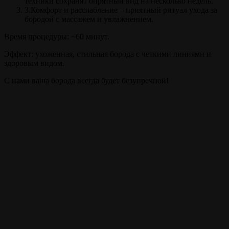
техники сохранят опрятный вид на несколько недель.
3.Комфорт и расслабление – приятный ритуал ухода за
бородой с массажем и увлажнением.
Время процедуры: ~60 минут.
Эффект: ухоженная, стильная борода с четкими линиями и
здоровым видом.
С нами ваша борода всегда будет безупречной!
Прайс
Моделирование бороды
60 мин.
от 700 ₽
Внимание!
Цены на сайте и барбершопе могут различаться, узнавайте
точную цену у администратора!
Полный список услуг
Записаться на стрижку