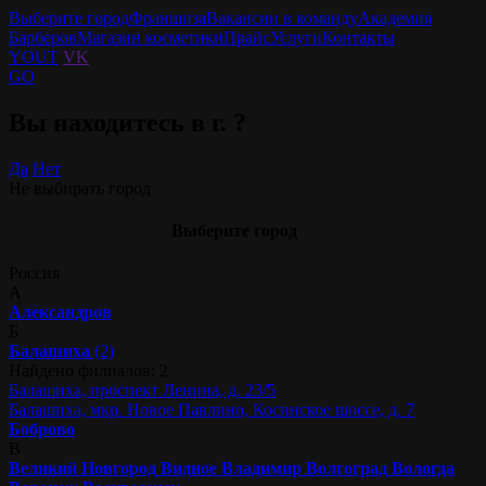
Выберите город
Франшиза
Вакансии в команду
Академия
Барберов
Магазин косметики
Прайс
Услуги
Контакты
YOUT
VK
GO
Вы находитесь в г.
?
Да
Нет
Не выбирать город
Выберите город
Россия
А
Александров
Б
Балашиха
(2)
Найдено филиалов: 2
Балашиха, проспект Ленина, д. 23/5
Балашиха, мкр. Новое Павлино, Косинское шоссе, д. 7
Боброво
В
Великий Новгород
Видное
Владимир
Волгоград
Вологда