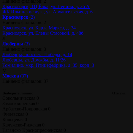
Найдено филиалов: 2
Красногорск, ТЦ Ёлка, ул. Ленина, д. 26 А
ЖК Ильинские луга, ул. Архангельская, д. 6
Красноярск
(2)
Найдено филиалов: 2
Красноярск, ул. Карла Маркса, д. 34
Красноярск, ул. Елены Стасовой, д. 48б
Л
Люберцы
(3)
Найдено филиалов: 3
Люберцы, проспект Победы, д. 14
Люберцы, ул. Дружбы, д. 11/26
Томилино, мкр. Птицефабрика, д. 35, корп. 3
М
Москва
(37)
Найдено филиалов: 37
Выберите линию:
Отмена
Сокольническая
0
Замоскворецкая
0
Арбатско-Покровская
0
Филёвская
0
Кольцевая
0
Калужско-Рижская
0
Таганско-Краснопресненская
0