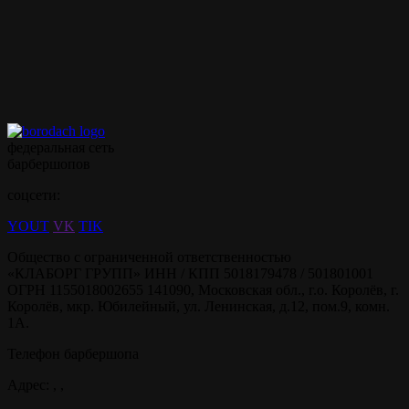
Записываться на ваши
любимые услуги стало
ещё проще с
мобильным
приложением borodach
федеральная сеть
барбершопов
соцсети:
YOUT
VK
TIK
Общество с ограниченной ответственностью
«КЛАБОРГ ГРУПП» ИНН / КПП 5018179478 / 501801001
ОГРН 1155018002655 141090, Московская обл., г.о. Королёв, г.
Королёв, мкр. Юбилейный, ул. Ленинская, д.12, пом.9, комн.
1А.
Телефон барбершопа
Адрес: , ,