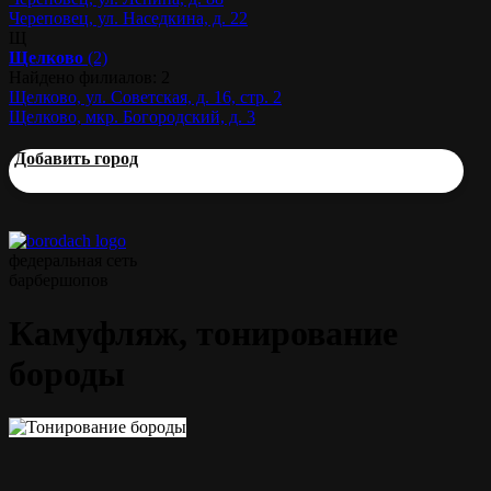
Череповец, ул. Наседкина, д. 22
Щ
Щелково
(2)
Найдено филиалов: 2
Щелково, ул. Советская, д. 16, стр. 2
Щелково, мкр. Богородский, д. 3
Добавить город
федеральная сеть
барбершопов
Камуфляж, тонирование
бороды