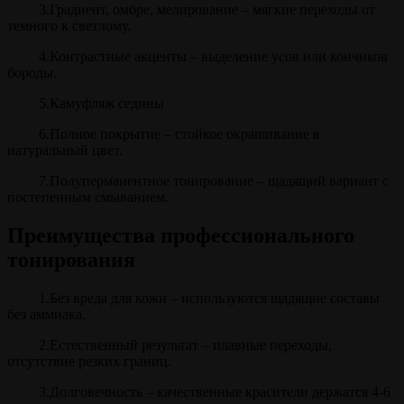
3.Градиент, омбре, мелирование – мягкие переходы от
темного к светлому.
4.Контрастные акценты – выделение усов или кончиков
бороды.
5.Камуфляж седины
6.Полное покрытие – стойкое окрашивание в
натуральный цвет.
7.Полуперманентное тонирование – щадящий вариант с
постепенным смыванием.
Преимущества профессионального
тонирования
1.Без вреда для кожи – используются щадящие составы
без аммиака.
2.Естественный результат – плавные переходы,
отсутствие резких границ.
3.Долговечность – качественные красители держатся 4-6