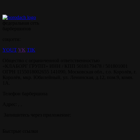
федеральная сеть
барбершопов
соцсети:
YOUT
VK
TIK
Общество с ограниченной ответственностью
«КЛАБОРГ ГРУПП» ИНН / КПП 5018179478 / 501801001
ОГРН 1155018002655 141090, Московская обл., г.о. Королёв, г.
Королёв, мкр. Юбилейный, ул. Ленинская, д.12, пом.9, комн.
1А.
Телефон барбершопа
Адрес: , ,
Запишитесь через приложение:
Быстрые ссылки