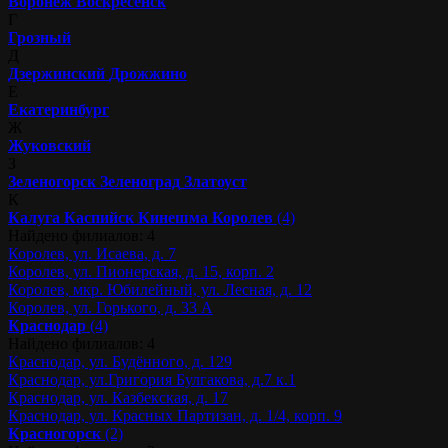
Воронеж
Воскресенск
Г
Грозный
Д
Дзержинский
Дрожжино
Е
Екатеринбург
Ж
Жуковский
З
Зеленогорск
Зеленоград
Златоуст
К
Калуга
Каспийск
Кинешма
Королев
(4)
Найдено филиалов: 4
Королев, ул. Исаева, д. 7
Королев, ул. Пионерская, д. 15, корп. 2
Королев, мкр. Юбилейный, ул. Лесная, д. 12
Королев, ул. Горького, д. 33 А
Краснодар
(4)
Найдено филиалов: 4
Краснодар, ул. Будённого, д. 129
Краснодар, ул.Григория Булгакова, д.7 к.1
Краснодар, ул. Казбекская, д. 17
Краснодар, ул. Красных Партизан, д. 1/4, корп. 9
Красногорск
(2)