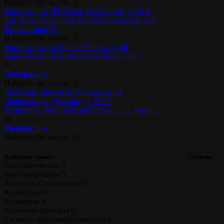
Найдено филиалов: 2
Красногорск, ТЦ Ёлка, ул. Ленина, д. 26 А
ЖК Ильинские луга, ул. Архангельская, д. 6
Красноярск
(2)
Найдено филиалов: 2
Красноярск, ул. Карла Маркса, д. 34
Красноярск, ул. Елены Стасовой, д. 48б
Л
Люберцы
(3)
Найдено филиалов: 3
Люберцы, проспект Победы, д. 14
Люберцы, ул. Дружбы, д. 11/26
Томилино, мкр. Птицефабрика, д. 35, корп. 3
М
Москва
(37)
Найдено филиалов: 37
Выберите линию:
Отмена
Сокольническая
0
Замоскворецкая
0
Арбатско-Покровская
0
Филёвская
0
Кольцевая
0
Калужско-Рижская
0
Таганско-Краснопресненская
0