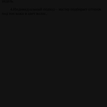
недель.
4.Индивидуальный подход – мастер подбирает оттенок
под тон кожи и цвет волос.
Прайс
Камуфляж, тонирование
30 мин.
от 500 ₽
бороды
Внимание!
Цены на сайте и барбершопе могут различаться, узнавайте
точную цену у администратора!
Полный список услуг
Записаться на стрижку
Записываться на ваши
любимые услуги стало
ещё проще с
мобильным
приложением borodach