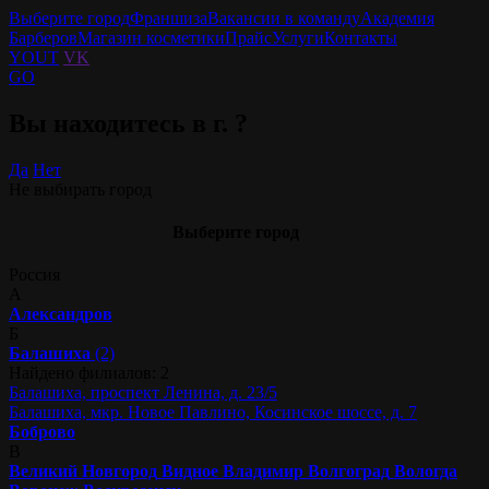
Выберите город
Франшиза
Вакансии в команду
Академия
Барберов
Магазин косметики
Прайс
Услуги
Контакты
YOUT
VK
GO
Вы находитесь в г.
?
Да
Нет
Не выбирать город
Выберите город
Россия
А
Александров
Б
Балашиха
(2)
Найдено филиалов: 2
Балашиха, проспект Ленина, д. 23/5
Балашиха, мкр. Новое Павлино, Косинское шоссе, д. 7
Боброво
В
Великий Новгород
Видное
Владимир
Волгоград
Вологда