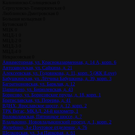
Калининско-Солнцевская
0
Серпуховско-Тимирязевская
0
Люблинско-Дмитровская
0
Большая кольцевая
0
Бутовская
0
МЦК
0
МЦД-1
0
МЦД-2
0
МЦД-3
0
МЦД-4
0
Некрасовская
0
Авиамоторная, ул. Красноказарменная, д. 14 А, корп. 6
Автозаводская, ул. Сайкина, д. 21
Алексеевская, ул. Годовикова, д. 11, корп. 5 (ЖК iLove)
Бабушкинская, ул. Лётчика Бабушкина, д. 39, корп. 3
Багратионовская, ул. Барклая, д. 12
Царицыно, ул. Бирюлевская, д. 43
Борисово, ул. Борисовские пруды, д. 18, корп. 1
Братиславская, ул. Перерва, д. 41
ВДНХ, Ярославское шоссе, д. 12, корп. 2
ТРК Вегас, МКАД, 24-й километр, 1
Волоколамская, Пятницкое шоссе, д. 7
Владыкино, Нововладыкинский проезд, д. 1, корп. 2
Жулебино, 3-е Почтовое отделение, д. 76
Щелковская, ул. 3-я Парковая, д. 61