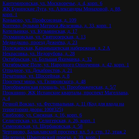
Кантемировская, ул. Москворечье, д. 4, корп. 6
ЖК Бунинские Луга, ул. Александры Монаховой, д. 88,
корп. 1
Коньково, ул. Профсоюзная, д. 109
Коптево, бульвар Матроса Железняка, д. 33, корп. 1
Котельники, ул. Кузьминская, д. 17
Лухмановская, ул. Святоозерская, д. 13
Медведково, проезд Дежнёва, д. 23
Полежаевская, Карамышевская набережная, д. 2 А
Некрасовка, ул. Недорубова, д. 28
Октябрьская, ул. Большая Якиманка, д. 32
Октябрьское Поле, ул. Народного Ополчения, д. 42, корп. 1
Отрадное, ул. Декабристов, д. 21
Печатники, ул. Шоссейная, д. 8
Проспект мира, ул. Гиляровского, д. 48
Преображенская площадь, ул. Преображенская, д. 5/7
Прокшино, ЖК Испанские кварталы, проспект Магеллана,
д. 4
Речной Вокзал, ул. Фестивальная, д. 11 (Код для входа на
территорию двора: 100#325)
Свиблово, ул. Снежная, д. 16, корп. 6
Селигерская, ул. Селигерская, д. 26, корп. 1
Семеновская, ул. Щербаковская, д. 58
Чертаново, Балаклавский проспект, вл. 5 а, стр. 12, этаж 2
Шелепиха, Шмитовский проезд, д. 39, корп. 1